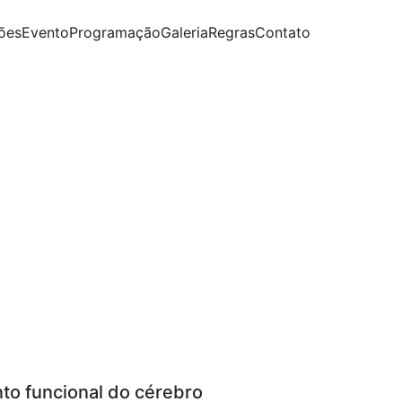
ções
Evento
Programação
Galeria
Regras
Contato
 funcional do cérebro