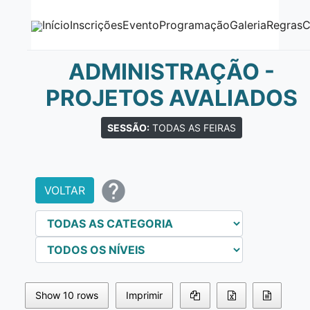
Início
Inscrições
Evento
Programação
Galeria
Regras
C
ADMINISTRAÇÃO -
PROJETOS AVALIADOS
SESSÃO:
TODAS AS FEIRAS
help
VOLTAR
Show 10 rows
Imprimir