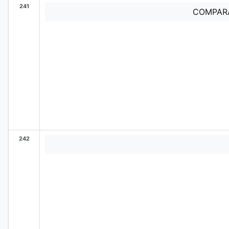
241
COMPARA
242