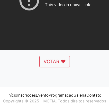
VOTAR ❤
Início
Inscrições
Evento
Programação
Galeria
Contato
Copyrights © 2025 - MCTIA. Todos direitos reservados