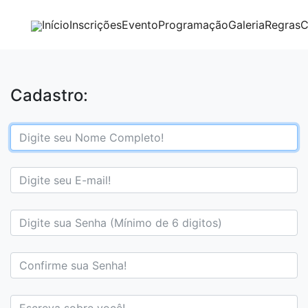
Início
Inscrições
Evento
Programação
Galeria
Regras
C
Cadastro: